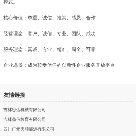
模式。
核心价值：尊重、诚信、推崇、感恩、合作
经营理念：客户、诚信、专业、团队、成功
服务理念：真诚、专业、精准、周全、可靠
企业愿景：成为较受信任的创新性企业服务开放平台
友情链接
吉林思达机械有限公司
吉林鼎信教育有限公司
四川广元天顺能源有限公司